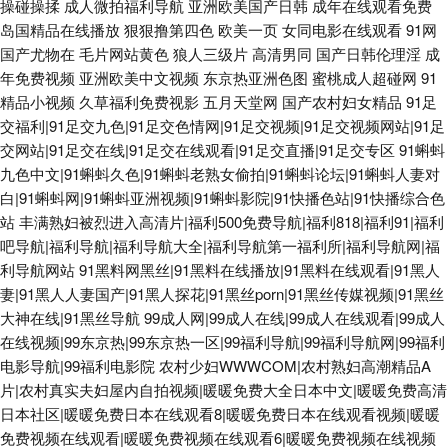
操碰操揉
成人微拍福利导航
亚洲欧美国产日韩
成年在线观看免费
岛国精品在线播放
狠狠撸第四色
欧美一页
女同电影在线观看
91网
国产尤物在
毛片网站黄色
狼人三级片
高清男同
国产日韩伦理淫
成
年免费视频
亚洲欧美中文视频
东京热亚洲色图
蜜桃成人超碰网
91
精品小视频
久草福利免费视影
五月天堂网
国产农村妇女精品
91足
交福利|91足交九色|91足交色情网|91足交视频|91足交视频网站|91足
交网站|91足交在线|91足交在线观看|91足交直播|91足交专区
91蝌蚪
九色中文|91蝌蚪久色|91蝌蚪老熟女偷拍|91蝌蚪论坛|91蝌蚪人妻对
白|91蝌蚪网|91蝌蚪亚洲视频|91蝌蚪影院|91快播色站|91快播综合色
站
丰满熟妇被烈进入高清片|福利500免费导航|福利818|福利91|福利
吧导航|福利导航|福利导航大全|福利导航第一福利所|福利导航网|福
利导航网站
91黑料网黑丝|91黑料在线播放|91黑料在线观看|91黑人
妻|91黑人人妻国产|91黑人探花|91黑丝porn|91黑丝传媒视频|91黑丝
大神在线|91黑丝导航
99成人网|99成人在线|99成人在线观看|99成人
在线视频|99东京热|99东京热一区|99福利导航|99福利导航网|99福利
电影导航|99福利电影院
农村少妇WWWCOM|农村熟妇高潮精品A
片|农村真实夫妇屋内自拍视频|暖暖免费大全日本中文|暖暖免费高清
日本社区|暖暖免费日本在线观看8|暖暖免费日本在线观看视频|暖暖
免费视频在线观看|暖暖免费视频在线观看6|暖暖免费视频在线视频