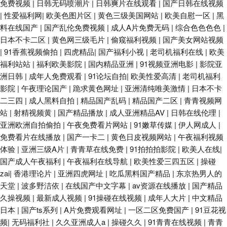
免费视频
|
日韩无码喷潮片
|
日韩爽片在线观看
|
国产日韩在线视频
|
性爱福利网
|
欧美色图片区
|
黄色三级美国网站
|
欧美自慰一区
|
黑
料在线国产
|
国产乱伦免费视频
|
成人A片免费无码
|
综合色色色色
|
日本不卡二区
|
黄色网三级毛片
|
偷窥福利视频
|
国产美女网站视频
|
91香蕉视频偷拍
|
四虎精品
|
国产福利小视
|
老司机福利在线
|
欧美
福利站站
|
福利欧美影院
|
国内精品亚洲
|
91视频亚洲电影
|
影院亚
洲日韩
|
成年人免费观看
|
91论坛自拍
|
欧美性爱高清
|
老司机福利
影院
|
午夜理论国产
|
跪求黄色网址
|
亚洲清纯唯美激情
|
日本不卡
二三四
|
成人黑料自拍
|
精品国产乱码
|
精品国产二区
|
青青视频网
站
|
射精视频黄
|
国产精品播放
|
成人亚洲精品AV
|
日韩在线伦理
|
亚洲欧洲自拍偷拍
|
午夜免费看片网站
|
91嫩草传媒
|
伊人网成人
|
免费看片在线播放
|
国产一卡二
|
黄色日皮视频网站
|
午夜福利视频
体验
|
亚洲三级A片
|
青青草在线免费
|
91拍拍拍影院
|
欧美人在线
|
国产成人午夜福利
|
午夜福利在线导航
|
欧美性爱三四五区
|
操碰
zai
|
香港理论片
|
亚洲四虎网址
|
吃瓜黑料国产精品
|
东京热男人的
天堂
|
波多野洁依
|
在线国产中文字幕
|
av资源在线播放
|
国产精品
久操视频
|
最新成人视频
|
91操碰在线视频
|
成年人大片
|
中文精品
日本
|
国产ts系列
|
A片免费观看网址
|
一区二区免费国产
|
91豆花视
频
|
无码福利社
|
久久亚洲成人a
|
操碰久久
|
91青青在线视频
|
青青