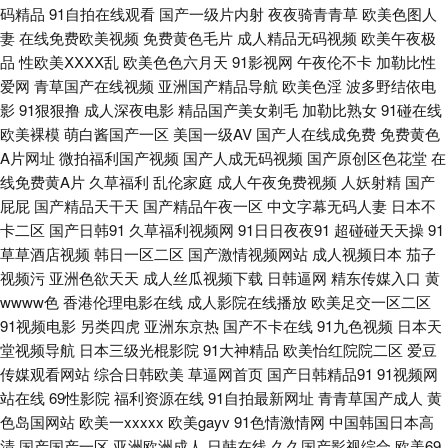
码精品
91自拍在线观看
国产一级片内射
夜夜骑青青草
欧美色图人
妻
在线免费欧美视频
免费黄色毛片
成人精品无码视频
欧美午夜极
人 九九性爱 密挑伊人AV 色香蕉欧美导航 亚洲精品日逼网 91高跟玉足 91茄
品
性欧美ⅩⅩⅩⅩ乱
欧美色色六月天
91影视网
午夜伦不卡
加勒比性
爱网
青草国产在线视频
亚洲国产精品导航
欧美色淫
波多野结依电
子网站 91探花超碰 后入高跟国产自拍 久久激情毛片 日韩恋足 午夜成人福利
影
91狠狠撸
成人深夜电影
精品国产美女剃毛
加勒比熟女
91碰在线
欧美裸模
萌白酱国产一区
美国一级AV
国产人在线成免费
免费黄色
久久 91cn免费视频 91国产丝袜 九一看片 欧美经典91爱爱 日韩操操操 1024
A片网址
微拍福利国产视频
国产人成无码视频
国产原创区色花堂
在
线免费黄A片
久草福利
乱伦家庭
成人午夜免费视频
人妖射精
国产
手机国产视频 91免费观看 成人91蜜臀 操精品大姐 天天干狠狠曰 91视屏专
屁屁
国产精品天干天
国产精品午夜一区
中文字幕无码人妻
日本不
卡二区
国产日韩91
久草福利视频网
91日日夜夜91
超碰碰天天操
91
区 九色91熟女 91国产首业 91人妻福利在线 91在线免费观看蜜臀 韩国色片
草草酒店视频
韩日一区二区
国产激情视频网站
成人视频日本
茄子
视频污
亚洲色欲天天
成人丝瓜视频下载
日韩逼网
精东传媒入口
黄
妈妈8 日韩欧美超碰 香蕉视频网站 91产精品 91巨炮国产高清视频 91学生妹
wwww色
香港伦理电影在线
成人影院在线播放
欧美足交一区二区
91视频电影
另类四虎
亚洲东京热
国产不卡在线
91九色视频
日本天
极品精品桃花在线观看 欧美日韩色情专区 婷婷东京热亚洲 91n福利姬视频
堂视频导航
日本三级光棍影院
91大神精品
欧美怡红院院二区
爱豆
传媒观看网站
综合日韩欧美
草逼网首页
国产日韩精品91
91视频网
站在线
69性影院
福利资源在线
91自拍最新网址
青青草国产成人
黄
91在线视频国产在线 国产电影三区 久久一区 欧美日韩在线视频精品 五月天
色岛国网站
欧美一xxxxx
欧美gayv
91色情激情网
中国韩国日本高
清
国产国产一区
亚洲欧洲成人
日韩在线
久久国产影视综合
欧美69
性交网 91操碰内射 91青青搞 91综合亚洲色图 欧美变态性爱特另类 色婷婷