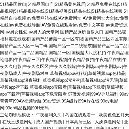
51精品国偷自|51精品国自产|51精品黄色视屏|51精品免费在线|51精
品视频|51精品视频在线|51精品视屏|51精品在线|51精品在线视频|51
精品自拍视频
av免费网站在线|AV免费网址|AV免费网址大全|av免费
在线|av免费在线导航|AV免费在线观看|av免费中文字幕|av免费资源
网|av男女性爱|av男人的天堂网
国精产品厕所自偷入口|国精产品秘
福利姬在线观看|国精产品蘑菇一区一区有限|国精产品三区四区有限|
国精产品无人区一码二码|国精产品一二二线精东|国精产品一品二品|
国精产品一品二品国精品|国精品一区|国模超大尺度私拍
午夜精品理
论电影|午夜精品三区|午夜精品视频|午夜精品偷拍|午夜精品在线|午
夜久久电影|午夜久久区区|午夜久久影院|午夜剧场aa|午夜剧场av|午
夜剧场成人|午夜剧场对白
草莓视频app破解版|草莓视频app色精品|
草莓视频app深夜福利|草莓视频app污污污|草莓视频app污无限|草莓
视频app污下载|草莓视频app无限看|草莓视频app下载黄|草莓视频
app下载污|草莓视频app下载无限看
97做爱视频|99AV导航福利|99av
青青草|99AV视频导航|99av资源|99A级片|99A片在钱|99dy电影
网|99er精品视频|99H无码
主站蜘蛛池模板：
午夜福利久久
|
岛国在线观看一
|
欧美色色五月天
|
在线三级是网站
|
成人国产视频
|
日本高清三区
|
人妖操逼网站
|
亚
洲三级一区
|
亚洲精品自拍
|
四虎试看
|
成人中专
|
欧美四级老片
|