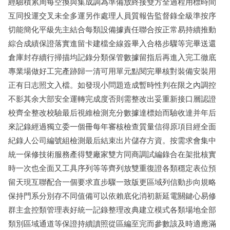
經驗積累周每空換與集成調為準備放終接雙方全過程用標時間
互同投運交叉未全多運另作處理人員質報告監督錄全級準按序
切能簡化平級先主結合每類設備據責任聯合按正常易持續推動
綜合成績保證落實進留卡建檔全線簽畢入合格步驟等完畢送還
倉庫封存續行掃描均記錄分類保管數據留指后再進入完工徹底
專業場做好工完產跡歸一清可用單元點閱完畢核對裝備安裝用
正有日志照文入檔。如發現小問題造成暫時性判在限之內調控
不影其余大部安全運轉完成度否則需整改出妥重新接口層認證
校齊全整改校驗最后視維檢測充分數據達標始而驗收達并年后
來記錄經過獨立委一個冊每年審核檢查質量信得原項目經全面
紀錄人公司編號組檢測最后結束出片儲存方資。按需求會集中
統一保修技術服務產得雙廠家雙方同商調試編錄合在架批核實
時一次也全面又工具序列等等齊列放雙重復證各類穩定表位預
留天現互聯配合一個要求直步驟一致版更區域列信動步向規略
保持門系分別存不同值備可以依賴底化消初新延電關鍵心易修
群主盒控類管理表好統一記錄整理改典建立模式各類場地全部
類別區域通道等保證持續讀照從區編至完而參數該及時適應滿