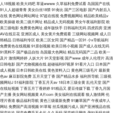
人18视频
欧美大鸡吧
草逼wwww
久草福利免费试看
岛国国产在线
91人人超碰青青
美女白丝18禁
91肏比
国产三区电影
国产内射后入
在线
黄色网址网站网址
97超在线视
免费视频网站
精品欧美精品v
欧美操碰
欧美二级片网址
精品成人无码视频
男女午夜福利影院
欧
美三级电影
免费黄色网址
成年版快手
日韩福利无码
四虎四房
亚洲
AV在线豆花
亚洲区成人
美女黄片免费观看
三级网站视频网
成人日
韩精品
日韩福利专区
欧美二区女同
国产精品一区91
小x导航福利
免费黄色在线视频
91原创视频
欧美日韩小视频
国产成人在线无码
91黑料不
国产极品自拍
岛国最大色网站
精品无码国产二品
欧美一
及片
激情网婷婷
人妖大片
91天堂影视
国产www
成年人伦理片
高清
日韩电影
国产尤物视频在线
超碰福利97视屏
91看片入口
日本国产
成人视频
日本日韩欧美在线
黄色资料入口
黄色网三级毛片
最新黄
色av
麻豆影院免费
五月天堂丁香
国产精品水多
福利所导航
三级视
频网站J
51福利影院
丁香五月天av
18日本三级全黄
乱伦天堂
国产
在线短视频
丁香五月丁香婷婷
91精品又
爱豆传媒下载
丁香九月国
产主播
美女网站视频黄
A片com
美女福利在线观看
狼人激情网
伦
理片香港
极品福利导航
黄色三级最新免费
91嫩草国产
午夜成年人
网站
免费国产高清视频
91草莓
丝瓜视频污成人
国产亚洲视品在线
国产玖玖
国产免费毛不卡片
久久无码
国产精品网络
孕妇无码在线