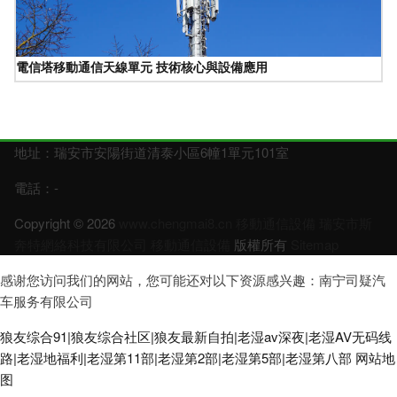
電信塔移動通信天線單元 技術核心與設備應用
地址：瑞安市安陽街道清泰小區6幢1單元101室
電話：-
Copyright © 2026
www.chengmai8.cn
移動通信設備
瑞安市斯
奔特網絡科技有限公司
移動通信設備
版權所有
Sitemap
感谢您访问我们的网站，您可能还对以下资源感兴趣：南宁司疑汽
车服务有限公司
狼友综合91|狼友综合社区|狼友最新自拍|老湿av深夜|老湿AV无码线
路|老湿地福利|老湿第11部|老湿第2部|老湿第5部|老湿第八部
网站地
图