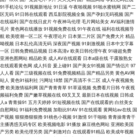
91手机论坛
91视频新地址
91日逼
午夜啪视频
91啪水蜜桃网
国产二
区无码
91日韩在线观看
西瓜影院视频全集
国产孕妇无码视频
国产
在线福利
国产在线日皮片
午夜神马伦理
毛片网站美女
AV福利激情
毛片
黄色网在线播放
91视频免费在线
91午夜在线
福利在线视频导
航
欧美喷潮一区二区
午夜理论片
日本第二片区
国产免费大片
精品
呦视频
日本乱伦高清无码
深夜国产视频
91刺激视频
日本中文字幕
一区
日韩免费精品视频
日本高清v
欧美日韩伦理午夜
91碰超免费
亚洲色图网站
精品欧美
成人AV在线观看
日本a级在线
干露脸熟女
在线观看黄色网
成人抖音
爰上碰91
国产美女91视频
国产情侣片
97
人人看
国产三级视频在线
91免费视频精品
国产精品另类
黄色AV网
站人
黄色91福利社
污网址18禁
国产高清不卡二区
成人午夜视频免
费
欧美激情福利网
国产青青青草
91草逼视频
免费看片日韩
午夜视
频福利免费
国产嫩草视频在线
69叉叉叉
最新日本在线视频
日韩成
人a
青青操91
五月天婷婷
91短视频在线
国产在线观看的
白丝美女
自慰网站
91福利免费视频
加勒比91AV
91在线观看
黄网站av在线
国
产视频
狠狠擼狠狠擼
91桃色小视频
91激情
91干啪啪
青青操青青干
主播诱惑无码专区
欧美视频电影
91播放
麻豆桃色网站
亚洲欧美国
产另类
欧美伦理另类
国产刺激对白
在线观看91精品
欧美成年视频