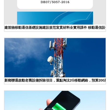
建筑物移動通信基礎設施建設規范宣貫材料全實用課件 移動通信設備
新鄉聯通啟動老舊設備拆除項目，重點淘汰2G移動網絡，預算200萬