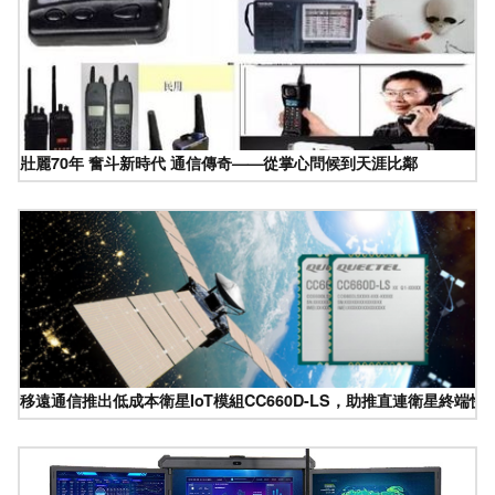
壯麗70年 奮斗新時代 通信傳奇——從掌心問候到天涯比鄰
移遠通信推出低成本衛星IoT模組CC660D-LS，助推直連衛星終端快