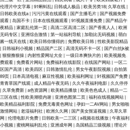
伦理片中文字幕
|
91蝌蚪乱
|
日韩成人极品
|
欧美另类18
|
久草在线
|
日韩欧美在线a
|
污污污黄在线观看
|
国产主播毛片
|
国产视频免费
观看
|
岛国不卡
|
日本在线视频观看
|
91视频直播免费
|
国产精品午
夜精品
|
家庭乱伦第一页
|
高清二区高清二区
|
国产香蕉人人
|
欧洲
无码专区
|
亚洲综合激情
|
第一站福利导航
|
加勒比无码视频
|
萌白
酱一线天在线
|
欧美日韩你懂得的
|
免费欧美日韩
|
性欧美影院精品
|
日韩福利小视频
|
精品国产二区
|
高清无码不卡一区
|
国产白丝jk被
|
狠狠撸狠操
|
内射性爱网址大全
|
一级日本爽快片的
|
欧美视频免
费观看
|
免费看片网站
|
免费福利在线影院
|
在线国产网站
|
一区二
区国产高清
|
欧美四区
|
日韩激情乱伦
|
男女午夜影院视频
|
自拍第
89页
|
日本高清电视
|
麻豆性视频
|
欧美福利网址
|
91视频国产免费
|
青青草国产线观
|
成人精品午夜无码
|
久久午夜福利电影
|
久久停停
|
久草免费新
|
a色资源网
|
欧美精品播放
|
欧美色色成人
|
精品一二
三区在线
|
性欧美潮喷内谢
|
亚洲色图第二页
|
福利在线视频网站
|
欧美精品福利影院
|
免费无毒黄色网址
|
孕妇一二AV网站
|
男女啪啪
激情网站
|
老湿福利社
|
欧洲久久网
|
国产美女抠逼视频
|
久草久草
网
|
伦理电影片免费
|
日韩欧美一二三区
|
a视频在线播放
|
午夜福利
小视频
|
蜜桃网福利乱伦
|
亚洲成年网
|
岛国精品三级视频
|
理论片