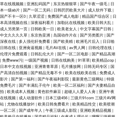
草在线视频频
|
亚洲乱码国产
|
东京热狠狠草
|
国产午夜一级毛
|
日
本一级ab片
|
国产一区二无码
|
日韩屄屄欧美大片
|
成人软件下载
|
国产不卡一区0
|
久草涩涩
|
免费国产成人电影
|
精品国产综合区
|
日
本高清视频在线
|
深夜福利看片
|
加勒比在线视频
|
欧美日韩大乱
|
成人另类第一页
|
日韩欧美一日
|
欧美老女人
|
中文字幕国产日韩
|
中文久久久久草
|
东京热亚洲
|
岛国动作片在
|
国产另类图片
|
国产
深夜在线
|
多人强伦轩免费看
|
国产欧美精
|
欧洲毛片后入
|
日日啪
日韩在线
|
亚洲肏逼视频
|
毛片AV在线
|
av男人网
|
日韩伦理在线
|
伦理片免费观看
|
日韩乱伦大片
|
国产一区二区电影
|
国产精品高潮
|
免费www污
|
一级国产视频
|
日韩在线购美
|
91草草
|
欧美精品cop
|
日本中文在线视频
|
亚洲青青草原
|
毛片播放网
|
日韩无码专区
|
国
产高清自拍视频
|
国产精品无毒不卡
|
欧美在线欧美在线
|
免费成人
影片
|
国产第一福利
|
国产午夜福利影院
|
最新黄色三级网站
|
特级
免费毛片
|
国产丰满乱子伦午
|
欧美一区二区福利
|
国产夫妻精品自
拍
|
欧美成本人视频
|
黄色软件麻豆
|
超碰人人爱人人肏
|
亚洲午夜
在线视频
|
成人动漫软件
|
日本三级456
|
三级片91com 三级片AV网
站
|
尤物在线播放91
|
欧美日韩免费看片
|
欧美精品性交
|
欧美喷潮
一区二区
|
国产成年年人
|
午夜三级成人影院
|
亚洲欧美精品视频
|
欧美极品在线播放
|
国产精品福利
|
午夜成人理论片
|
嗯啊三级视频