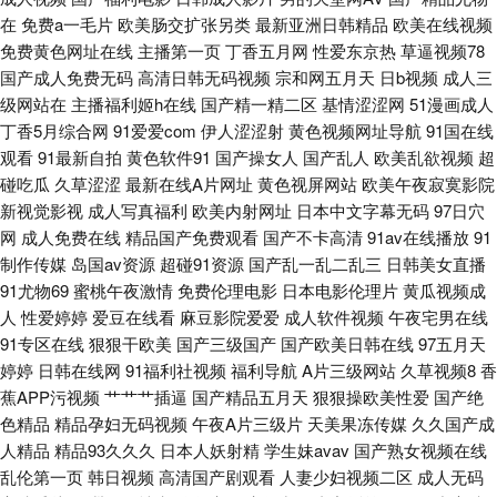
片网址 国产自拍三级视频 日韩黄色网址 亚洲久久蜜桃网站 九九RE精品视频
在
免费a一毛片
欧美肠交扩张另类
最新亚洲日韩精品
欧美在线视频
免费黄色网址在线
主播第一页
丁香五月网
性爱东京热
草逼视频78
色久悠悠成人图区 91tv福利 91性交A片 国产精品熟女三区 日本啊在线免费
国产成人免费无码
高清日韩无码视频
宗和网五月天
日b视频
成人三
级网站在
主播福利姬h在线
国产精一精二区
基情涩涩网
51漫画成人
观看 91每日更新 豆花视屏 殴美性生话 一区二区成人美日本 91视频在线观看
丁香5月综合网
91爱爱com
伊人涩涩射
黄色视频网址导航
91国在线
观看
91最新自拍
黄色软件91
国产操女人
国产乱人
欧美乱欲视频
超
免费视频 国产成人在线视频地址 欧美日韩内射视频 91次元视频在线观看 国
碰吃瓜
久草涩涩
最新在线A片网址
黄色视屏网站
欧美午夜寂寞影院
新视觉影视
成人写真福利
欧美内射网址
日本中文字幕无码
97日穴
产成人综合亚洲专区 欧美日韩黄页免费 综合国产一区 91香蕉天美在线观看
网
成人免费在线
精品国产免费观看
国产不卡高清
91av在线播放
91
制作传媒
岛国av资源
超碰91资源
国产乱一乱二乱三
日韩美女直播
久操网国产精品 色色国产精品 91社区观看 狠狠干成人在线综合网 日韩无码
91尤物69
蜜桃午夜激情
免费伦理电影
日本电影伦理片
黄瓜视频成
人
性爱婷婷
爱豆在线看
麻豆影院爱爱
成人软件视频
午夜宅男在线
av中出 91nav 99福利导航大全 久久海角91 深夜福利91 91九色精品女同系
91专区在线
狠狠干欧美
国产三级国产
国产欧美日韩在线
97五月天
婷婷
日韩在线网
91福利社视频
福利导航
A片三级网站
久草视频8
香
列 成人网在线网 丝袜美腿五月天 91九色导航大全 超碰最新在线91 免费产品
蕉APP污视频
艹艹艹插逼
国产精品五月天
狠狠操欧美性爱
国产绝
色精品
精品孕妇无码视频
午夜A片三级片
天美果冻传媒
久久国产成
人精品
精品93久久久
日本人妖射精
学生妹avav
国产熟女视频在线
绘合精品综合 亚成人洲电影在线 91青青碰 福利网址在线 欧美另类三区 福利
乱伦第一页
韩日视频
高清国产剧观看
人妻少妇视频二区
成人无码