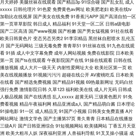
月天婷婷
美腿丝袜在线观看
国产精品3p
91综合碰
国产乱女乱
成人
xxxxx
日韩伦理片
91色爱
免费黄色av网址
欧美肥老妇
欧美在线tv
加勒比在线视屏
国产美女在线免费
91香蕉污APP
国产高清自拍一区
第一页草草影院
韩日成人
精品福利
91天堂一区二区
日韩a级电影
国产二区高清
国产www视频
国产粉嫩
国产男女猛视频
91社在线看
欧美日韩黄色片
变态另态另类2
91李宗精品
黑丝袜自慰喷水
乱伦五
月
国产无码网站
三级无毒免费
青青草51
91丝袜在线
91九色在线观
看
91插
成人中文字幕免费
成年人网站视频
免费在线影院
日本欧美
第一页
国产ts在线观看
午夜影院国产在线
91操在线观看
日韩在线
播放视频
成人大片一级天天
内射性爱网址大全
欧美社区第一页
欧
美在线视频播放
91视频污污污
超碰在线公开
AV蜜桃吃瓜
日本欧美
在线看
国产精选免费视频
国产精品91视频
69热最新网址
无码白丝
强行免费
激情影院日韩
久草123
福利欧美在线
成人片无码
日韩成
人极品视频
国产在线诱惑
乱人xxxxx
超黄无码
三级黄色图片
91免
费看视频
精品午夜福利网
精品亚洲成a人
国产精品萌白酱
日本理论
91操电影
91一区
成人精品无
91国产小视频
日韩美女免费直播
A片
网站网址
激情文学色
国产主播第37页
青久青青
日本精品在线播放
三级A片
国产日韩亚洲综合
91短视频网站
欧美骚网站
丁香五月天亚
洲
欧美大粗吊人妖
深夜福利亚洲
人兽福利导航
91叉叉操小骚逼
成