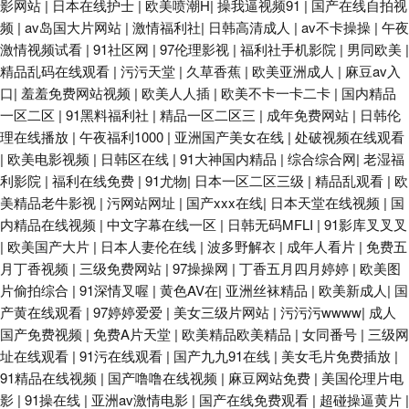
影网站
|
日本在线护士
|
欧美喷潮H
|
操我逼视频91
|
国产在线自拍视
频
|
av岛国大片网站
|
激情福利社
|
日韩高清成人
|
av不卡操操
|
午夜
激情视频试看
|
91社区网
|
97伦理影视
|
福利社手机影院
|
男同欧美
|
精品乱码在线观看
|
污污天堂
|
久草香蕉
|
欧美亚洲成人
|
麻豆av入
口
|
羞羞免费网站视频
|
欧美人人插
|
欧美不卡一卡二卡
|
国内精品
一区二区
|
91黑料福利社
|
精品一区二区三
|
成年免费网站
|
日韩伦
理在线播放
|
午夜福利1000
|
亚洲国产美女在线
|
处破视频在线观看
|
欧美电影视频
|
日韩区在线
|
91大神国内精品
|
综合综合网
|
老湿福
利影院
|
福利在线免费
|
91尤物
|
日本一区二区三级
|
精品乱观看
|
欧
美精品老牛影视
|
污网站网址
|
国产xxx在线
|
日本天堂在线视频
|
国
内精品在线视频
|
中文字幕在线一区
|
日韩无码MFLI
|
91影库叉叉叉
|
欧美国产大片
|
日本人妻伦在线
|
波多野解衣
|
成年人看片
|
免费五
月丁香视频
|
三级免费网站
|
97操操网
|
丁香五月四月婷婷
|
欧美图
片偷拍综合
|
91深情叉喔
|
黄色AV在
|
亚洲丝袜精品
|
欧美新成人
|
国
产黄在线观看
|
97婷婷爱爱
|
美女三级片网站
|
污污污wwww
|
成人
国产免费视频
|
免费A片天堂
|
欧美精品欧美精品
|
女同番号
|
三级网
址在线观看
|
91污在线观看
|
国产九九91在线
|
美女毛片免费插放
|
91精品在线视频
|
国产噜噜在线视频
|
麻豆网站免费
|
美国伦理片电
影
|
91操在线
|
亚洲av激情电影
|
国产在线免费观看
|
超碰操逼黄片
|