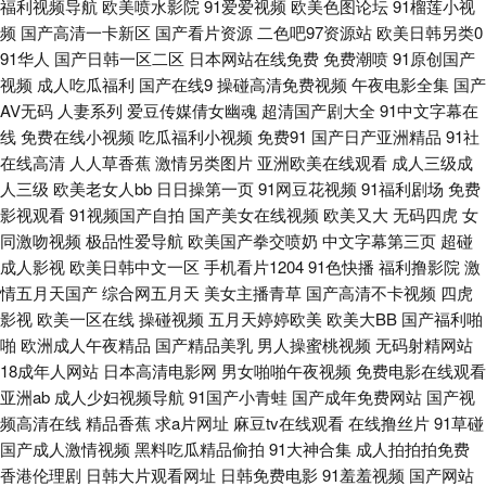
一本一道久久精 91福利资源网站 超碰色人家 激情啪啪综合 女同网址 色在线
福利视频导航
欧美喷水影院
91爱爱视频
欧美色图论坛
91榴莲小视
频
国产高清一卡新区
国产看片资源
二色吧97资源站
欧美日韩另类0
亚洲天堂 51福利不卡 操碰人人 黄色天堂啪啪 欧韩性爱 色男人天堂aaa 51成
91华人
国产日韩一区二区
日本网站在线免费
免费潮喷
91原创国产
视频
成人吃瓜福利
国产在线9
操碰高清免费视频
午夜电影全集
国产
AV无码
人妻系列
爱豆传媒倩女幽魂
超清国产剧大全
91中文字幕在
人福利视频网 97资源共享蜜臀 黑料51第一页 欧美亚洲日韩成人 探花在线观
线
免费在线小视频
吃瓜福利小视频
免费91
国产日产亚洲精品
91社
在线高清
人人草香蕉
激情另类图片
亚洲欧美在线观看
成人三级成
看 91豆花网页电脑版 91视频青青操 成人做爱在线 精品国产自 欧美熟女综合
人三级
欧美老女人bb
日日操第一页
91网豆花视频
91福利剧场
免费
影视观看
91视频国产自拍
国产美女在线视频
欧美又大
无码四虎
女
导航 亚洲久久九九 91情网 大香蕉999伊 精品产品日精品产品 青青草原香蕉
同激吻视频
极品性爱导航
欧美国产拳交喷奶
中文字幕第三页
超碰
成人影视
欧美日韩中文一区
手机看片1204
91色快播
福利撸影院
激
久久 一本道三四五区 91免费版网站在线观看 操操91 欧美变态性爱特另类 五
情五月天国产
综合网五月天
美女主播青草
国产高清不卡视频
四虎
影视
欧美一区在线
操碰视频
五月天婷婷欧美
欧美大BB
国产福利啪
月丁香花影院 91大神精品在线 91视屏在现看 福利导航99AV 老司机91福利
啪
欧洲成人午夜精品
国产精品美乳
男人操蜜桃视频
无码射精网站
18成年人网站
日本高清电影网
男女啪啪午夜视频
免费电影在线观看
视频 日韩欧美综合综合网 在线久草黄色片一级片 wwwcom91 黄色仓库在线
亚洲ab
成人少妇视频导航
91国产小青蛙
国产成年免费网站
国产视
频高清在线
精品香蕉
求a片网址
麻豆tv在线观看
在线撸丝片
91草碰
免费观看 欧美性爱影院一区二区 无码人妻丝袜高跟 91高清网站入口 91性福
国产成人激情视频
黑料吃瓜精品偷拍
91大神合集
成人拍拍拍免费
香港伦理剧
日韩大片观看网址
日韩免费电影
91羞羞视频
国产网站