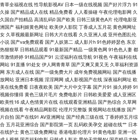
利导航 91同城在线观看 极品黑丝91av 三级免费黄色大片 91大神小青蛙搭讪
青草全福视在线
性导航影视AV
日本一级在线视频
国产好片浮力
91
久操
国产精品成人在线
精品免费看
人人看操碰
午夜伦理电影网
久
视频 肏屄四虎 久久日韩 日韩三级在线观看 伊人网大香蕉七八九 91免费在线
久国自产拍精品
高清乱码0
国产欧美
日韩三级黄色A片
伦理电影亚
洲国产
福利姬黄色网址
欧美伊人影院
丁香成人五月花
黄色网网址
视频 国产精品伦子伦 日韩精品久久AV 夜夜骑家庭影院 91九色青瓜草莓视频
女
久草视频最新网址
日韩大片在线看
久久亚洲人成
亚州色图乱伦
小说
国产va免费观看
国产人妖第二
成人影片h
91色婷婷瑟色
东京
av日韩高清在线 国产亚洲欧洲高潮 欧美图区16p 先锋资源aaaaaa 91原创大
热狠狠草
日韩精品观看
91最新国产精品
一级黄色网
91色色人妻
都
市激情婷婷
91精品国产91
云涩福利在线导航
91视色
午夜福利在线
神 国产一级精品片 殴美性生话 亚欧福利社 91华人精品在线 99久久卡1卡2
网站
91直播
91处女
伊人网青青草
国产又爽又黄又无
久草福利资源
网
东方成人在线
国产一级免费大片
成年免费视频网站
国产在线播
放网站
亚洲日本视频
淫淫网网
成人影视国产在线
深夜福利网址
欧
国产亚洲欧美专区精品 欧美图片国产视屏 91shiping在线 www99色色 九一
美在线免费看
日夜夜欧美
国产大片中文字幕
国产片91
操久婷婷
91
视频你懂得
黄色三级片毛片
免费电影片
日韩欧美爱爱
成人亚洲区
处女网 日韩看片 影视先锋中文AV少妇 国产黄精品视频 香蕉伊思影音 91美
欧美性16
成人色情黄片在线
在线观看亚洲精品
国产热综合
久草网
视频在线看
午夜精品网影院
伦理片完整版
黄视网站在线播放
国产
脚在线 丁香五月涩五月 av中文网站 免费在线www 亚洲成AV人国产电影 91
片自拍
国产在线91
AV亚洲网址
国产经典三级在线
丁香婷婷五月综
合
五月花亚洲综合
国产影院第一页
乱码欧美孕交
超碰在线艹
日本
影院成人 国内精品综久久 青青草社区视频美 亚洲日韩欧美自慰在线 91三及
在线护士
黄色三级免费网址
香港电影伦理片
91黄色电影
亚洲一区
成人视频
国产福利电影
日韩成人影片
男的天堂网AV
国产精品尤物