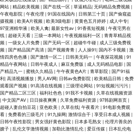
网站
|
精品欧美视频
|
国产在线一区
|
草逼精品
|
无码精品免费视频
|
午夜电影院
|
午夜伦理
|
91国在线国内
|
日韩第三十页
|
国产偷窥盗
摄视频
|
欧美A片视频
|
欧美3级电影
|
黄黄色五月婷婷
|
成人中专
|
97亚洲精华液
|
欧美人禽
|
最新女性av
|
91香蕉短视频
|
午夜宅男在
线
|
超碰天天看
|
三级一本网站
|
午夜视频福利一区
|
青青草精品视
频
|
一级女人片免费
|
国产无码一区
|
超碰牛牛碰
|
成人三级免费视
频
|
国产精品国产高清
|
国产视频青青
|
人人操91
|
国内不卡视频
|
激
情四房色色播
|
国产激情一区二
|
日韩美无码一
|
午夜探花视频
|
91
精品午夜网站
|
日韩午夜成人
|
麻豆免费版
|
成人无码精品电影
|
国
产精品九一
|
蜜桃久久精品
|
午午夜黄色A片
|
青草影院
|
国产91福
利
|
高清视频播放
|
男人AV网
|
日韩av免费影院
|
欧美精品日韩
|
免费
观看国产视频
|
91高清在线视频
|
三级理论网站
|
91短视频污污污
|
国产精品二区三区
|
福利社色色
|
91我不卡视频
|
久草在线视频资源
|
中文国产AV
|
日日操夜爽爽
|
久草免费福利资源
|
97韩剧网首页
|
超碰人妻自拍豆花
|
亚色欧美
|
久草在线
|
午夜看片
|
91电影免费观
看
|
免费看的三级毛片
|
91九操网
|
激情综合干
|
享受日本成人视频
|
日韩午夜性影院
|
男女强奸黄色影院
|
日本多毛熟女
|
伦理片善良的
嫂子
|
乱伦文学激情视频
|
加勒比激情乱伦
|
爱豆传媒
|
日本乱伦电