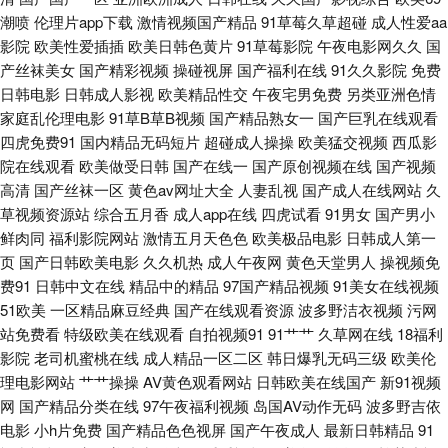
潮喷
伦理片app下载
激情视频国产精品
91草莓久草超碰
成人性爱aa
影院
欧美性爱插插
欧美日韩色黄片
91草莓影院
午夜电影网久久
国
基地激情片 91AV社区 91黑料在线视频白丝 超碰色婷婷 国模福利91 免费成
产丝袜美女
国产精彩视频
操碰视屏
国产福利在线
91久久影院
免费
日韩电影
日韩成人影视
欧美精品性交
午夜宅男免费
另类亚洲色情
人1 日韩三级理论在线中文 91黑丝网站 97午夜影院 国产91绿帽老婆合集 久
家庭乱伦理电影
91草B草B视频
国产精品熟女一
国产巨乳在线观看
四虎免费91
国内精品无码短片
超碰成人操操
欧美猛交视频
西瓜影
久韩国精品 日韩色色资源网 91Nc首页 91男女 A片无码日韩 黑丝诱惑AV 老
院在线观看
欧美做受日韩
国产在线一
国产原创视频在线
国产视频
高清
国产丝袜一区
黄色av网址大全
人妻乱视
国产成人在线网站
久
牛福利导航 午夜福利电影一区二区 91豆花网 国产福利片91 日韩无码高清一
草视频资源站
综合五月香
成人app在线
四虎试看
91男女
国产男小
鲜肉同
福利影院网站
激情五月天色色
欧美极品电影
日韩成人第一
区 影响先锋乱轮 欧美日韩一区 精品人妻中文字幕专区 91av综合 青青草大香
页
国产日韩欧美电影
久久机热
成人午夜网
黄色天堂男人
操视频免
费91
日韩中文在线
精品中的精品
97国产精品视频
91美女在线视频
蕉一本道 中文字幕五月花 91社区论坛 AV倫理巨乳性爱 国产福利微拍一区
51欧美
一区精品麻豆经典
国产在线观看资源
波多野洁衣视频
污网
站免费看
特级欧美在线观看
自拍视频91
91艹艹
久草网在线
18福利
欧美图片国产视屏 五月天狠狠干 91成年进入人口 一本免费高清无码 91精品
影院
老司机蜜桃在线
成人精品一区二区
韩日爆乳无码三级
欧美伦
理电影网站
艹艹操操
AV黄色观看网站
日韩欧美在线国产
新91视频
视频专区精品 99久久一区 东方a青青在线 久久之久久 日韩国产无线码一品
网
国产精品分类在线
97午夜福利视频
岛国AV动作无码
波多野吉依
电影
小h片免费
国产精品色色视屏
国产午夜成人
最新日韩精品
91