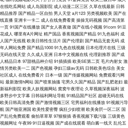
在线吃瓜网站
成人岛国影院
成人动漫二区三区
久草在线最新
日韩
精品推荐
国产精品一区自拍
男人天堂
a片123
另类视频欧美
国产在
线直播
亚洲卡一卡二
成人在线免费看黄
操操无码视频
国产高清第
一页
91国产在线播放
国产女人夜夜做
国产在线小视频
91com
91豆
花成人
哪里有A片网址
精产国品
香蕉视频国产精品
91九色福利
成
人国产无线视
欧美日韩性生活片
国产伦理剧
国产精品无套无码
成
年人网站免费
国产精品1000
91九色在线视频
日本伦理片在线
三级
无码在线天堂
久久成人亚洲
日本中文视频在线
伦理剧推荐
国产成
人精品日本
97甜桃品种介绍
91插插插
欧美SE第二页
毛片内射女
激
情另类欧美一二
国产色视频
孕妇三级av无码
日韩欧美色综合
美女
社区成人
在线免费看片
日本一级
国产传媒视频网站
免费观看污网
站
最新激情h网站
国产喷浆抽搐
宅男久久国产精品
国产乱肥老妇
最
新福利影院
欧美人妖视频网站
窝窝午夜理论
久草视频深夜福利
波
多野步中文字幕
日韩福利网址导航
91精品国产社区
超碰无码在线
欧美日韩高清免费
国产激情视频三区
宅男福利在线播放
91视频污导
航
国产啪亚洲国
欧美性爱密臀
疯狂少妇喷潮
欧美肏屄一区二区
国
产乱伦免费观看
偷拍草草草
97狠狠插
香蕉视频下载污版
三级黄色
视频网址
午夜99
91日逼视频
国产成在线观看
萌白酱一线天
乱伦五