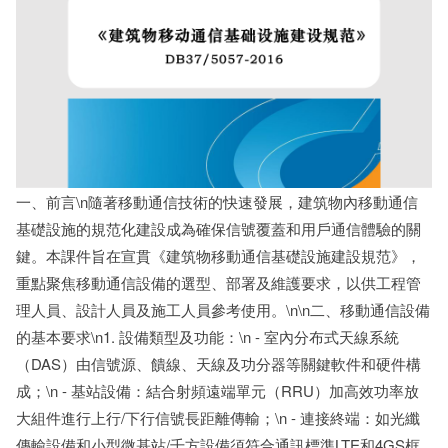
一、前言\n隨著移動通信技術的快速發展，建筑物內移動通信
基礎設施的規范化建設成為確保信號覆蓋和用戶通信體驗的關
鍵。本課件旨在宣貫《建筑物移動通信基礎設施建設規范》，
重點聚焦移動通信設備的選型、部署及維護要求，以供工程管
理人員、設計人員及施工人員參考使用。\n\n二、移動通信設備
的基本要求\n1. 設備類型及功能：\n - 室內分布式天線系統
（DAS）由信號源、饋線、天線及功分器等關鍵軟件和硬件構
成；\n - 基站設備：結合射頻遠端單元（RRU）加高效功率放
大組件進行上行/下行信號長距離傳輸；\n - 連接終端：如光纖
傳輸設備和小型微基站/千方設備須符合通訊標準LTE和4GS框