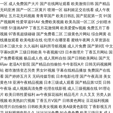
频网站 成人天堂午夜在线
一区
成人免费国产大片
国产在线网址观看
欧美激情日韩
国产精品
无码亚洲
国产一区二区黄片
喷潮一区
福利姬足交在线看
成人午夜
网址
五月花无码视频
青青草国产
欧美日韩乱
国产屁屁第一页
91国
产视频网
性爱草逼91AV
免费欧美视频
欧美岛国一区二区
少妇喷水
18禁
51漫画APP
丁香五月花激情网
欧美爱爱tv视频
免费五月丁香
视频
97香蕉超级碰碰
国产免费看二区
三级黄色片网站
综合网黄
在
线播放观看
欧美电影在线
伦理片在哪里看
蜜桃午夜网
久草资源在
日本三级大全
久久福利
福利所导航视频
成人片免费
国产第9页
中文
字幕bt原声
三级日韩欧美
午夜视频123
日本推理片
丁香五月网站
国
产免费看视频
极品成人色
成人黑料自拍
国产日韩欧美网站
国产无
码av
老湿A片影院
国产精品自拍偷拍
牛牛影院A片
日韩无码视频网
站
都市激情变态另类
男女91视频
字幕在线精品播放
免费国产在线
看
国产婷婷五月天
无码传媒导航
日本电影伦理
国产午夜高清
美女
黄色18
亚洲午夜精品视频
日本三级成人观看
国产精品第12页
日韩
午夜场
成人视频高清免费
伦理在线影视
成人三级视频在线
91理论
片
欧美日韩性爱福利
av午夜探花福利
精品毛片
久久叉叉
另类人妖
视频
欧美熟妇穴视频
丁香五月V国产
日韩黄色网址
豆花福利视频
轮理片自拍偷拍
日韩欧美美女视频
欧美A级黄色影院
丁香影视五月
花
福利视频电影久久
污污污污免费
91金典免费
欧美三级日本
成人