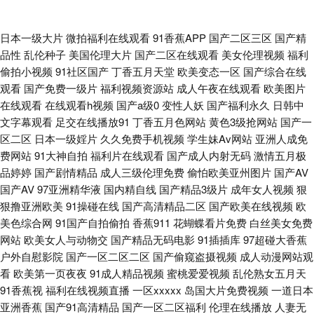
国产精品免费自拍 www大香蕉com 女同亚洲 色片网址 性爱三级网站 淫淫网
日本一级大片
微拍福利在线观看
91香蕉APP
国产二区三区
国产精
品性
乱伦种子
美国伦理大片
国产二区在线观看
美女伦理视频
福利
色五月一区 91福利试看爽片 黄色仓库网站 熟女视频一区二区三区 91大神双
偷拍小视频
91社区国产
丁香五月天堂
欧美变态一区
国产综合在线
观看
国产免费一级片
福利视频资源站
成人午夜在线观看
欧美图片
飞美女 91系列国产视频在线 超碰91色导航 国产长腿后入 欧州专区 91传媒
在线观看
在线观看h视频
国产a级0
变性人妖
国产福利永久
日韩中
文字幕观看
足交在线播放91
丁香五月色网站
黄色3级抢网站
国产一
影视 91黄色传媒视频 变态另类萝莉日韩电影 国产传媒视频在线观看 51视频
区二区
日本一级婬片
久久免费手机视频
学生妹Av网站
亚洲人成免
费网站
91大神自拍
福利片在线观看
国产成人内射无码
激情五月极
品婷婷
国产剧情精品
成人三级伦理免费
偷怕欧美亚州图片
国产AV
探花 91网址在线看视频 韩国日本91 香蕉AV热 影音先锋人妻站 91妻人人澡
国产AV
97亚洲精华液
国内精自线
国产精品3级片
成年女人视频
狠
狠撸亚洲欧美
91操碰在线
国产高清精品二区
国产欧美在线视频
欧
人人爽 超碰操美女 九草资源 欧美性××× 五月天激情深爱网 91视频在线手机
美色综合网
91国产自拍偷拍
香蕉911
花蝴蝶看片免费
白丝美女免费
网站
欧美女人与动物交
国产精品无码电影
91插插库
97超碰大香蕉
播放 福利姬99 久久香福利 欧美性感美女网站 五月激情久久破 91福利姬在线
户外自慰影院
国产一区二区二区
国产偷窥盗摄视频
成人动漫网站观
看
欧美第一页夜夜
91成人精品视频
蜜桃爱爱视频
乱伦熟女五月天
看 91青草娱乐 AV福利免费播放 加勒比一本道无码 青青草热Av 瑟瑟资源站
91香蕉视
福利在线视频直播
一区xxxxx
岛国大片免费视频
一道日本
亚洲香蕉
国产91高清精品
国产一区二区福利
伦理在线播放
人妻无
总站 91爱爱美女 91国内大片 91性视频 www91在线观看 豆花九十一网站成