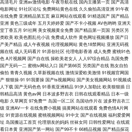
高清毛片
亚洲av激情电影
午夜导航在线
国内主播第一页
国产高清
91在线 日韩精品久久AV 91成人看片 av91传媒 www日韩三级 日本黄色网观
电影网址
91社区论坛
免费网站黄色在线
久久偷拍高清亚洲
91午夜
在线免费
亚洲精品第五页
麻豆网站在线观看
91精选国产
国产精品
看 91Nav中文字幕 91自拍网站 九九丁香 熟妇人妻一二三区 91视频合集
亚洲
黄色三级成年
五月天婷婷爱
国产不卡小视频
AV色哟哟
亚洲天
堂丁香五月
91社网
美女视频黄全免费
国产精品第一页国
另类区另
91porn九色蝌蚪 99草视频 三级精品aⅤ视频 91在线视频直播网站 狼友福利
类欧美
欧美色图乱伦小说
免费成人软件
黄色网址视频播放
国产日
产美产精品
成人午夜视频
伦理视频网站
黄色18禁网站
亚洲无码视
社 福利社区免费啊啊视频 人人奸交 91视频在线新网站 国产一本在线 九草视
频在线
成人无码看片
91原创社区
伦理电影香港
成人免费
蜜桃91色
色
A片视频网
国产自在线
操欧美老女人
人人97综合精品
岛国免费
频九九日 91视频中文字幕 91AV国产精品 www我色色 另类av日韩无码 亚洲
国产无码一二
蜜桃tv网站入口
国产第66页
另类国产在线
熟女自拍
偷拍
青青久视频
久草新视频在线
激情深爱欧美激情
91视频官网国
成v∧ 91网址美女视频 国际最新3G国产视频 丝瓜网站 91精品娱乐 东京热
产
狠狠操-91
91我要操
国产ts视频网站
国产美女视频网站
91视频成
人下载
国产无码色色
91香蕉亚洲精品
91伊人加勒比
欧美狠狠插
日
ay69 欧美亚成人网 综合悠悠色 av日韩福利精品导航 久久成人网视频 午夜理
韩精品高清
黄色av网
日本波多野吉衣
日韩在线观看精品
日本一级
电影
久草网页
97免费艹
岛国一区二区
岛国动作片在
波多野吉衣三
论 AV黄色天堂网 免费成人1 91cvom网站 99热亚洲福利 久久免费视频7 午
级
亚洲AV一卡
在线免费小视频
搞黄网站在线观看
免费色情A片网
扯
91资源在线视频
蜜桃视频网站
91中文
国产在线视频
福利爱爱网
夜视频网站 91网址在线观看 国精产久久无语∨A 色中色综合导航 91精品视
址
岛国搬运工首页
伦理朋友的妈妈
丝袜女同
日韩性爱网址
在线观
看日本黄
亚洲国产第一网站
国产99不卡
66精品视频
国产精品探花